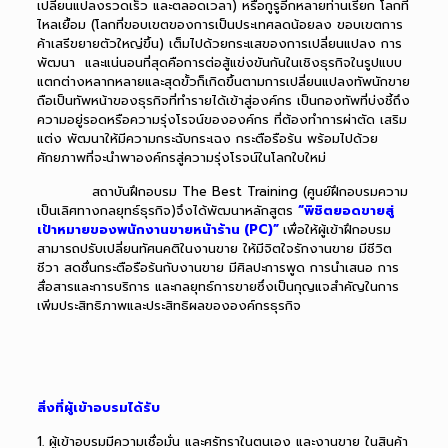
เปลี่ยนแปลงรวดเร็ว และตลอดเวลา) หรือกูรูอีกหลายท่านเรียก โลกที่
ไหลเยื้อม (โลกที่ขอบเขตของการเป็นประเทศลดน้อยลง ขอบเขตการ
ค้าเสรีขยายตัวใหญ่ขึ้น) เต็มไปด้วยกระแสของการเปลี่ยนแปลง การ
พัฒนา และแน่นอนที่สุดคือการต่อสู้แข่งขันกันในเชิงธุรกิจในรูปแบบ
แตกต่างหลากหลายและสุดขั้วก็เกิดขึ้นตามการเปลี่ยนแปลงทัพนักขาย
ถือเป็นทัพหน้าของธุรกิจที่ทำรายได้เข้าสู่องค์กร เป็นกองทัพที่บ่งชี้ถึง
ความอยู่รอดหรือความรุ่งโรจน์ขององค์กร ที่ต้องทำการผ่าตัด เสริม
แต่ง พัฒนาให้มีความกระฉับกระเฉง กระตือรือร้น พร้อมไปด้วย
ศักยภาพที่จะนำพาองค์กรสู่ความรุ่งโรจน์ในโลกใบใหม่
สถาบันฝึกอบรม
The Best Training (ศูนย์ฝึกอบรมความ
เป็นเลิศทางกลยุทธ์ธุรกิจ)
จึงได้พัฒนาหลักสูตร
“พิชิตยอดขายสู่
เป้าหมายของพนักงานขายหน้าร้าน (PC)”
เพื่อให้ผู้เข้าฝึกอบรม
สามารถปรับเปลี่ยนทัศนคติในงานขาย ให้มีจิตใจรักงานขาย มีชีวิต
ชีวา สดชื่นกระตือรือร้นกับงานขาย มีศิลปะการพูด การนำเสนอ การ
สื่อสารและการบริการ และกลยุทธ์การขายซึ่งเป็นกุญแจสำคัญในการ
เพิ่มประสิทธิภาพและประสิทธิผลขององค์กรธุรกิจ
สิ่งที่ผู้เข้าอบรมได้รับ
1. ผู้เข้าอบรมมีความเชื่อมั่น และศรัทราในตนเอง และงานขาย ในสินค้า