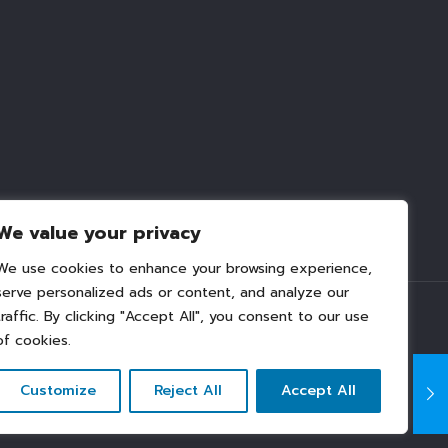
We value your privacy
We use cookies to enhance your browsing experience,
serve personalized ads or content, and analyze our
traffic. By clicking "Accept All", you consent to our use
of cookies.
 create2media.com
Customize
Reject All
Accept All