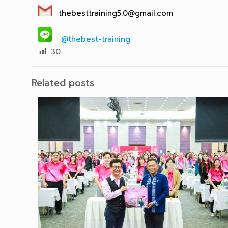
thebesttraining5.0@gmail.com
@thebest-training
30
Related posts