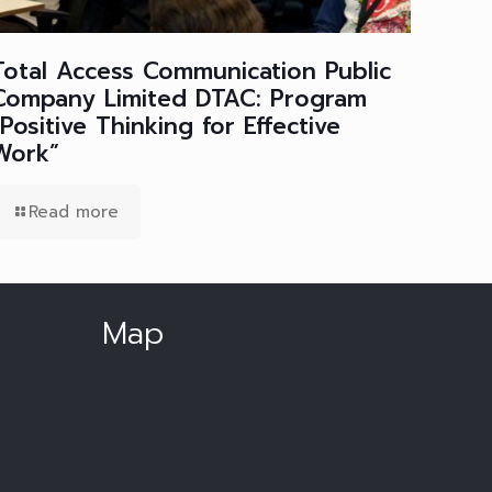
Total Access Communication Public
Company Limited DTAC: Program
“Positive Thinking for Effective
Work”
Read more
Map