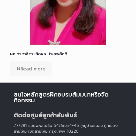
ผศ.ดร.วาสิตา เกิดผล ประสพศักดิ์
Read more
สนใจหลักสูตรฝึกอบรมสัมมนาหรือจัด
กิจกรรม
ติดต่อศูนย์ลูกค้าสัมพันธ์
77/291 ซอยพหลโยธิน 54/1แยก4-45 (หมู่บ้านชลลดา) แขวง
สายไหม เขตสายไหม กรุงเทพฯ 10220