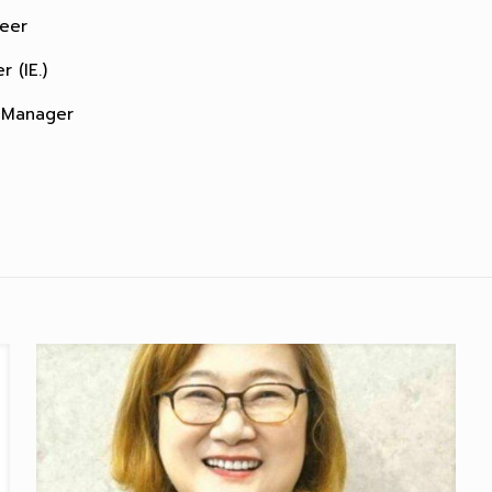
neer
 (IE.)
s Manager