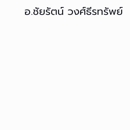
อ.ชัยรัตน์ วงศ์ธีรทรัพย์