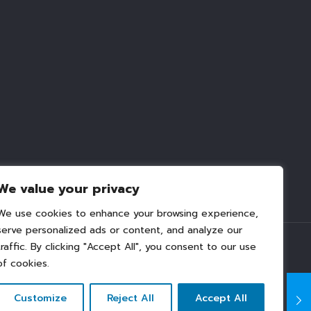
We value your privacy
We use cookies to enhance your browsing experience,
serve personalized ads or content, and analyze our
traffic. By clicking "Accept All", you consent to our use
of cookies.
 create2media.com
Customize
Reject All
Accept All