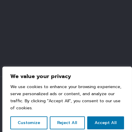
We value your privacy
We use cookies to enhance your browsing experience,
serve personalized ads or content, and analyze our
traffic. By clicking "Accept All", you consent to our use
Copyright©2019 www.thebest-trainings.com | All
rights reserved. design by create2media.com
of cookies.
Customize
Reject All
Accept All