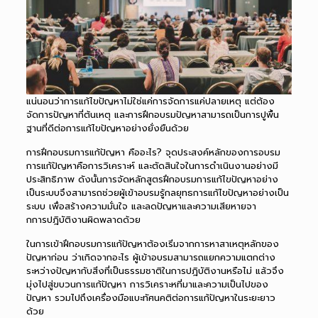
แน่นอนว่าการแก้ไขปัญหาไม่ใช่แค่การจัดการแค่ปลายเหตุ แต่ต้อง
จัดการปัญหาที่ต้นเหตุ และการฝึกอบรมปัญหาสามารถเป็นการปูพื้น
ฐานที่ดีต่อการแก้ไขปัญหาอย่างยั่งยืนด้วย
การฝึกอบรมการแก้ปัญหา คืออะไร? จุดประสงค์หลักของการอบรม
การแก้ปัญหาคือการวิเคราะห์ และตัดสินใจในการดำเนินงานอย่างมี
ประสิทธิภาพ ดังนั้นการจัดหลักสูตรฝึกอบรมการแก้ไขปัญหาอย่าง
เป็นระบบจึงสามารถช่วยผู้เข้าอบรมรู้กลยุทธการแก้ไขปัญหาอย่างเป็น
ระบบ เพื่อสร้างความมั่นใจ และลดปัญหาและความเสียหายจา
กการปฎิบัติงานผิดพลาดด้วย
ในการเข้า
ฝึกอบรมการแก้ปัญหา
ต้องเริ่มจากการหาสาเหตุหลักของ
ปัญหาก่อน ว่าเกิดจากอะไร ผู้เข้าอบรมสามารถแยกความแตกต่าง
ระหว่างปัญหากับสิ่งที่เป็นธรรมชาติในการปฎิบัติงานหรือไม่ แล้วจึง
มุ่งไปสู่ขบวนการแก้ปัญหา การวิเคราะหที่มาและความเป็นไปของ
ปัญหา รวมไปถึงเครื่องมือแบะทัศนคติต่อการแก้ปัญหาในระยะยาว
ด้วย